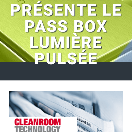
PRÉSENTE LE
PASS BOX
LUMIÈRE
PULSÉE
Voir
l'image
agrandie