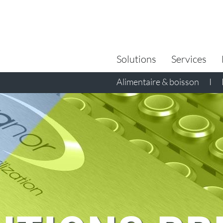
Search
for:
Solutions
Services
Alimentaire & boisson
I