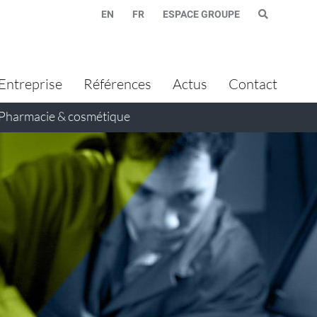
EN
FR
ESPACE GROUPE
Entreprise
Références
Actus
Contact
Pharmacie & cosmétique