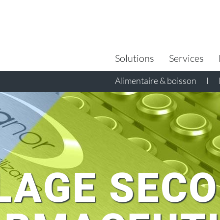
Search
for:
Solutions
Services
Alimentaire & boisson
I
LAGE SECO