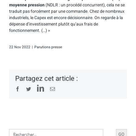
moyenne pression
(NDLR : un procédé concurrent), cela ne se
traduit pas forcément par une commande. Chez de nombreux
industriels, le Capex est encore décisionnaire. On regarde à la
dépense d’investissement plutôt qu’aux frais de
fonctionnement. (…) »
22 Nov 2022
|
Parutions presse
Partagez cet article :
LinkedIn
Facebook
Twitter
Email
Search
for: