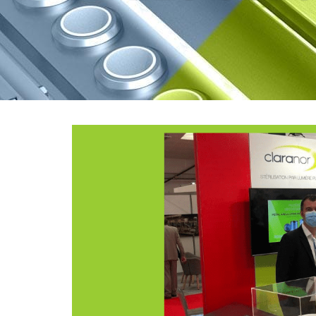
Voir
l'image
agrandie