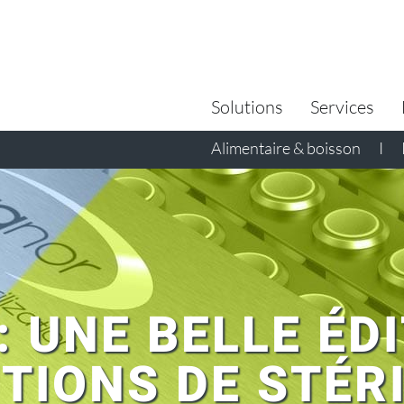
Search
for:
Solutions
Services
Alimentaire & boisson
I
 : UNE BELLE ÉD
TIONS DE STÉR