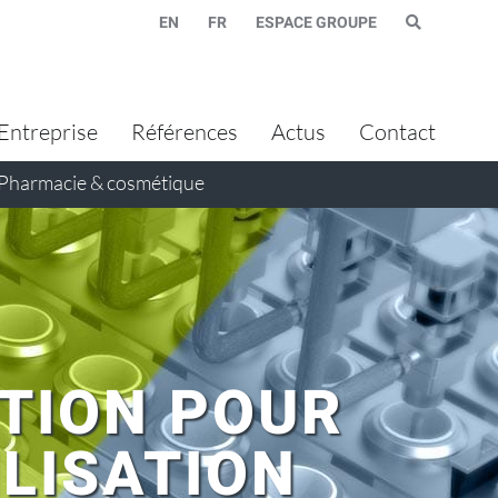
EN
FR
ESPACE GROUPE
Entreprise
Références
Actus
Contact
Pharmacie & cosmétique
ITION POUR
ILISATION