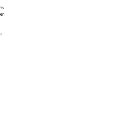
es
 en
s