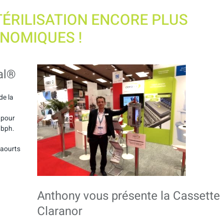
TÉRILISATION ENCORE PLUS
NOMIQUES !
al®
de la
s pour
 bph.
yaourts
Anthony vous présente la Cassette
Claranor