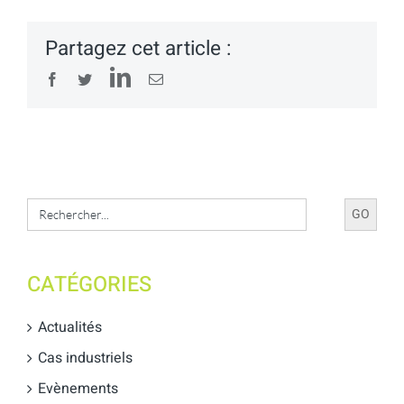
Partagez cet article :
LinkedIn
Facebook
Twitter
Email
Search
for:
CATÉGORIES
Actualités
Cas industriels
Evènements