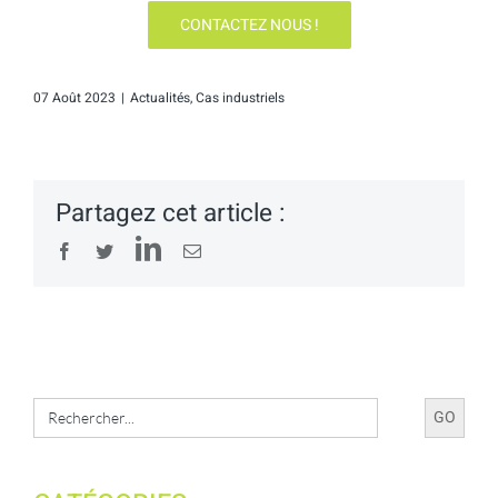
CONTACTEZ NOUS !
07 Août 2023
|
Actualités
,
Cas industriels
Partagez cet article :
LinkedIn
Facebook
Twitter
Email
Search
for: