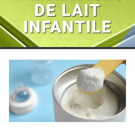
DE LAIT
INFANTILE
Voir
l'image
agrandie