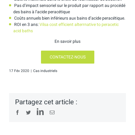
Pas d’impact sensoriel sur le produit par rapport au procédé
des bains à l’acide peracétique
Coûts annuels bien inférieurs aux bains d’acide peracétique.
ROI en 3 ans:
Vilsa cost efficient alterrnative to peracetic
acid baths
En savoir plus
CONTACTEZ-NOUS
17 Fév 2020
|
Cas industriels
Partagez cet article :
LinkedIn
Facebook
Twitter
Email