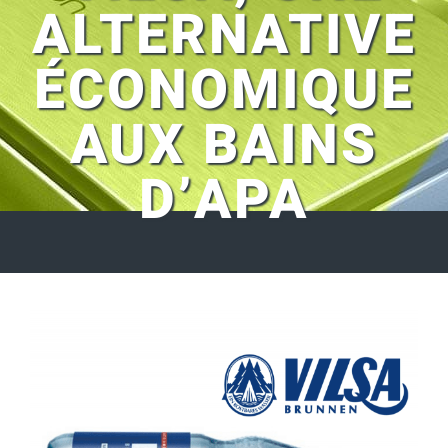
ALTERNATIVE
ÉCONOMIQUE
AUX BAINS
D’APA
Voir
l'image
agrandie