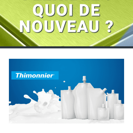
QUOI DE
NOUVEAU ?
Voir
l'image
agrandie