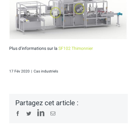
Plus d’informations sur la
SF102 Thimonnier
17 Fév 2020
|
Cas industriels
Partagez cet article :
LinkedIn
Facebook
Twitter
Email