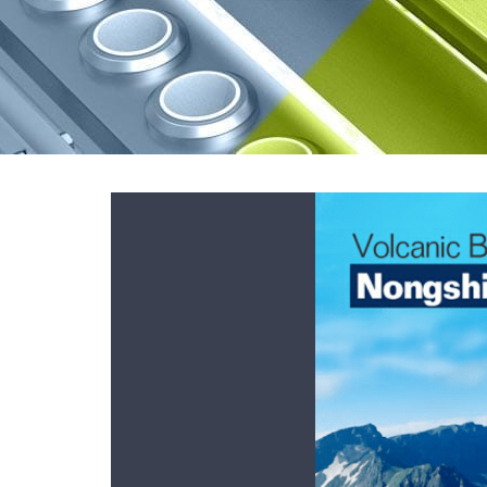
Voir
l'image
agrandie