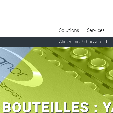
Search
for:
Solutions
Services
Alimentaire & boisson
I
 BOUTEILLES : 