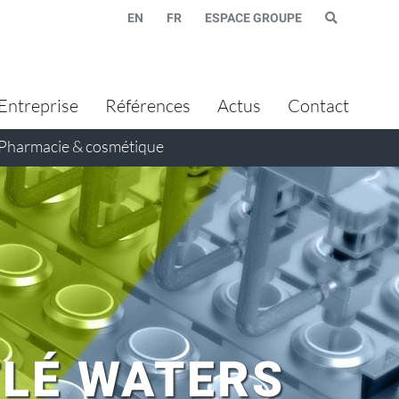
EN
FR
ESPACE GROUPE
Entreprise
Références
Actus
Contact
Pharmacie & cosmétique
TLÉ WATERS