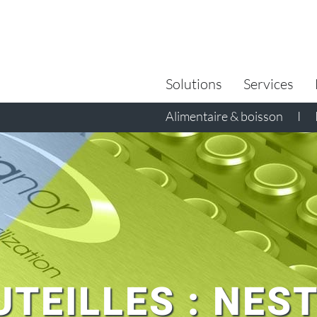
Search
for:
Solutions
Services
Alimentaire & boisson
I
UTEILLES : NES