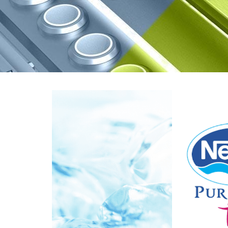
Voir
l'image
agrandie