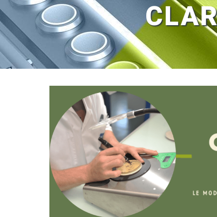
CLAR
Voir
l'image
agrandie