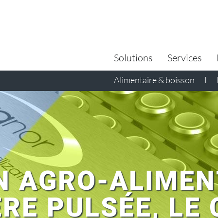
Search
for:
Solutions
Services
Alimentaire & boisson
I
N AGRO-ALIMEN
RE PULSÉE, LE