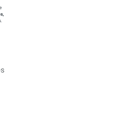
e
s,
s.
es