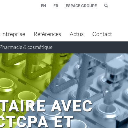
EN
FR
ESPACE GROUPE
Entreprise
Références
Actus
Contact
Pharmacie & cosmétique
TAIRE AVEC
 CTCPA ET