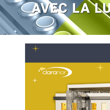
AVEC LA L
Voir
l'image
agrandie