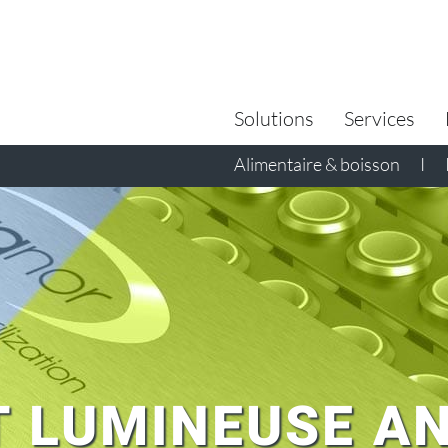
Search
for:
Solutions
Services
Alimentaire & boisson
I
T LUMINEUSE AN