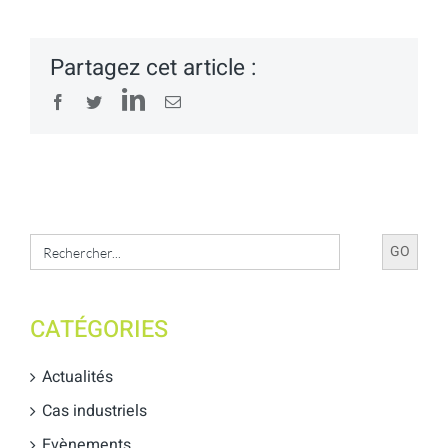
Partagez cet article :
LinkedIn
Facebook
Twitter
Email
Search
for:
CATÉGORIES
Actualités
Cas industriels
Evènements