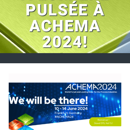
PULSÉE À
ACHEMA
2024!
Voir
l'image
agrandie