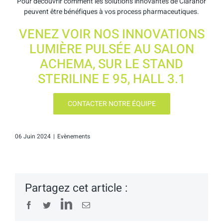
Pour découvrir comment les solutions innovantes de Claranor
peuvent être bénéfiques à vos process pharmaceutiques.
VENEZ VOIR NOS INNOVATIONS
LUMIÈRE PULSÉE AU SALON
ACHEMA, SUR LE STAND
STERILINE E 95, HALL 3.1
CONTACTER NOTRE ÉQUIPE
06 Juin 2024
|
Evènements
Partagez cet article :
LinkedIn
Facebook
Twitter
Email