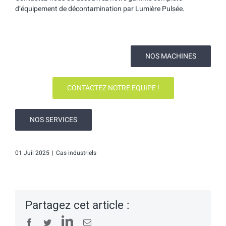
d’équipement de décontamination par Lumière Pulsée.
NOS MACHINES
CONTACTEZ NOTRE EQUIPE !
NOS SERVICES
01 Juil 2025
|
Cas industriels
Partagez cet article :
LinkedIn
Facebook
Twitter
Email