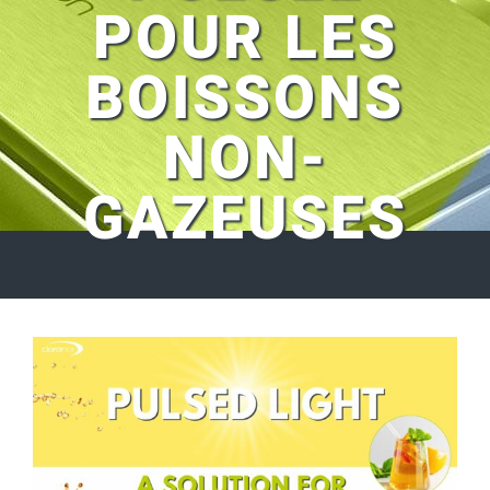
POUR LES
BOISSONS
NON-
GAZEUSES
Voir
l'image
agrandie