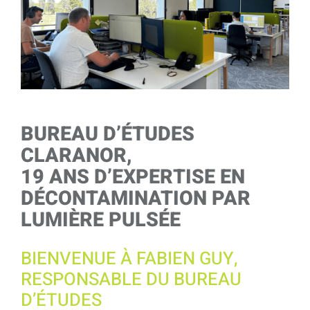
l'image
agrandie
BUREAU D’ÉTUDES
CLARANOR,
19 ANS D’EXPERTISE EN
DÉCONTAMINATION PAR
LUMIÈRE PULSÉE
BIENVENUE À FABIEN GUY,
RESPONSABLE DU BUREAU
D’ÉTUDES