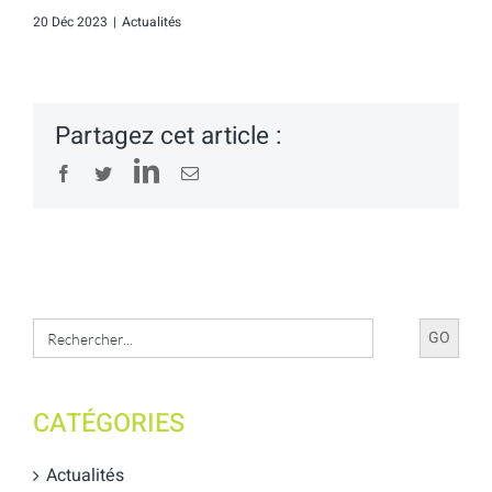
20 Déc 2023
|
Actualités
Partagez cet article :
LinkedIn
Facebook
Twitter
Email
Search
for:
CATÉGORIES
Actualités